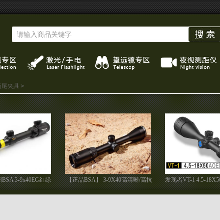
燕尾夹具
>
SA 3-9x40EG红绿
【正品BSA】 3-9X40高清晰/高抗
发现者VT-1 4.5-18
光瞄准镜
震 限量版
高抗震/大