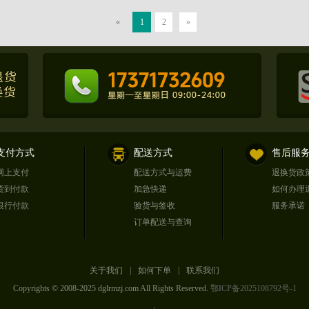
«
1
2
»
支付方式
配送方式
售后服
网上支付
配送方式与运费
退换货政
货到付款
加急快递
如何办理
银行付款
验货与签收
服务承诺
订单配送与查询
关于我们
|
如何下单
|
联系我们
Copyrights © 2008-2025 dglrmzj.com All Rights Reserved.
鄂ICP备2025108792号-1