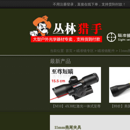
不用注册登录，直接在线下单，支持货到付款！
当前位置:
首页
>
瞄准镜专区
>
瞄准镜配件
>
11mm
最新产品
【M10】4X30红激光一体式至尊
【特价】美国B
短瞄 高清晰
双
11mm燕尾夹具