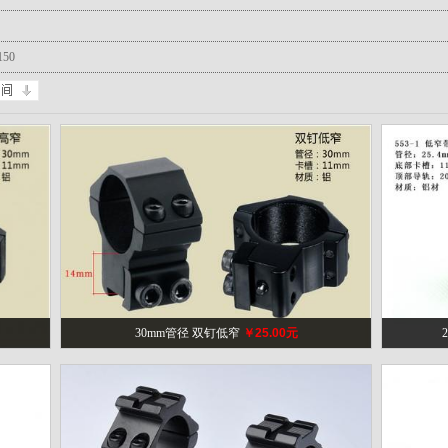
150
30mm管径 双钉低窄
￥25.00元