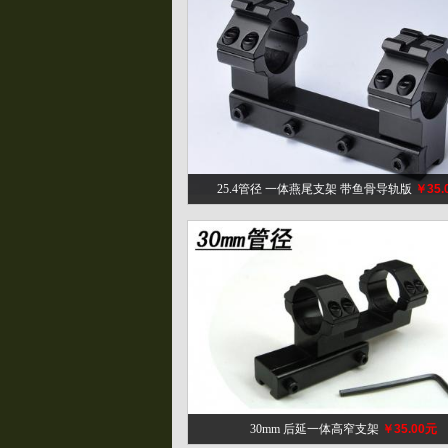
25.4管径 一体燕尾支架 带鱼骨导轨版
￥35.
30mm 后延一体高窄支架
￥35.00元