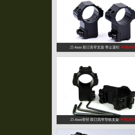
25.4mm 双订高窄支架 带止退钉
￥25.00
25.4mm管径 双订高窄导轨支架
￥45.00