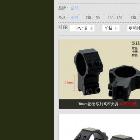
品牌：
全部
价格：
全部
130 - 150
130 - 150
130 - 
排序:
30mm管径 双钉高窄夹具
￥25.00元