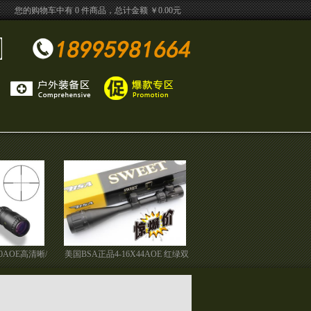
您的购物车中有 0 件商品，总计金额 ￥0.00元
X50AOE高清晰/
美国BSA正品4-16X44AOE 红绿双
视野
光船型分化