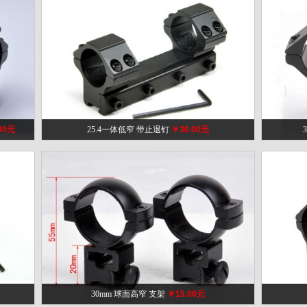
00元
25.4一体低窄 带止退钉
￥30.00元
30mm 球面高窄 支架
￥15.00元